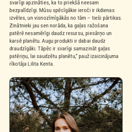
svarīgi apzināties, ka to priekšā neesam
bezpalīdzīgi. Mūsu spēcīgākie ieroči ir ikdienas
izvēles, un visnozīmīgākās no tām – tieši pārtikas.
Zinātnieki jau sen norāda, ka gaļas ražošana
patērē nesamērīgi daudz resursu, piesārņo un
karsē planētu. Augu produkti ir dabai daudz
draudzīgāki. Tāpēc ir svarīgi samazināt gaļas
patēriņu, lai saudzētu planētu,” pauž izaicinājuma
rīkotāja Lilita Kenta.