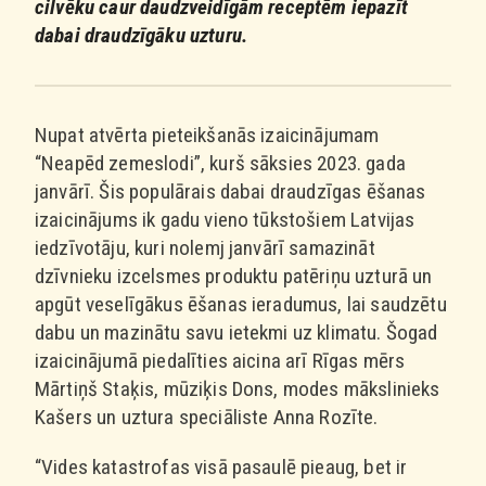
cilvēku caur daudzveidīgām receptēm iepazīt
dabai draudzīgāku uzturu.
Nupat atvērta pieteikšanās izaicinājumam
“Neapēd zemeslodi”, kurš sāksies 2023. gada
janvārī. Šis populārais dabai draudzīgas ēšanas
izaicinājums ik gadu vieno tūkstošiem Latvijas
iedzīvotāju, kuri nolemj janvārī samazināt
dzīvnieku izcelsmes produktu patēriņu uzturā un
apgūt veselīgākus ēšanas ieradumus, lai saudzētu
dabu un mazinātu savu ietekmi uz klimatu. Šogad
izaicinājumā piedalīties aicina arī Rīgas mērs
Mārtiņš Staķis, mūziķis Dons, modes mākslinieks
Kašers un uztura speciāliste Anna Rozīte.
“Vides katastrofas visā pasaulē pieaug, bet ir