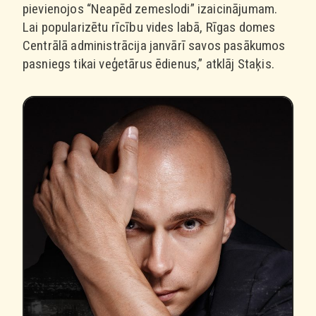
pievienojos “Neapēd zemeslodi” izaicinājumam.
Lai popularizētu rīcību vides labā, Rīgas domes
Centrālā administrācija janvārī savos pasākumos
pasniegs tikai veģetārus ēdienus,” atklāj Staķis.