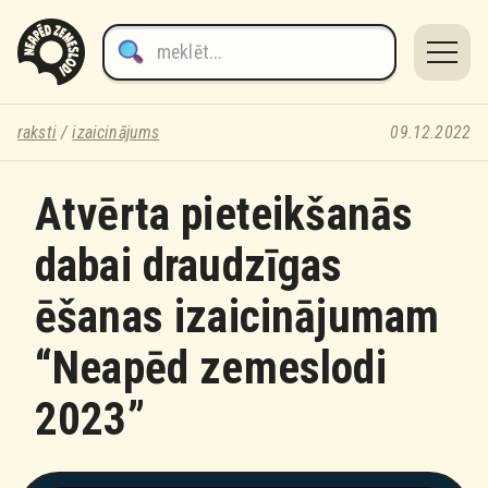
raksti
/
izaicinājums
09.12.2022
Atvērta pieteikšanās
dabai draudzīgas
ēšanas izaicinājumam
“Neapēd zemeslodi
2023”