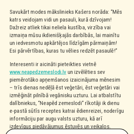
Savukārt modes mākslinieks Kašers norāda: “Mēs
katrs veidojam vidi un pasauli, kurā dzīvojam!
Dažreiz atliek tikai neliela kustība, virzība vai
izmaiņa mūsu ikdienišķajās darbībās, lai mainītu
un iedvesmotu apkārtējos līdzīgām pārmaiņām!
Esi pārvērtības, kuras tu vēlies redzēt pasaulē!”
Interesenti ir aicināti pieteikties vietnē
www.neapedzemeslodi.lv
un izvēlēties sev
piemērotāko apņemšanos izaicinājuma mēnesim
– trīs dienas nedēļā ēst veģetāri, ēst veģetāri vai
izmēģināt pilnībā vegānisku uzturu. Lai atbalstītu
dalībniekus, “Neapēd zemeslodi” rīkotāji ik dienu
e-pastā sūtīs receptes katrai ēdienreizei, noderīgu
informāciju par augu valsts uzturu, kā arī
izdevīgus piedāvājumus ēstuvēs un veikalos.