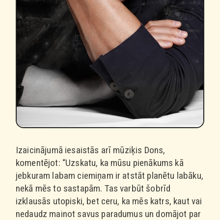
Izaicinājumā iesaistās arī mūziķis Dons,
komentējot: “Uzskatu, ka mūsu pienākums kā
jebkuram labam ciemiņam ir atstāt planētu labāku,
nekā mēs to sastapām. Tas varbūt šobrīd
izklausās utopiski, bet ceru, ka mēs katrs, kaut vai
nedaudz mainot savus paradumus un domājot par