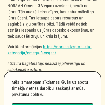
NORSAN Omega-3 Vegan ražošanai, nenāk no
jūras. Tās audzē lielos dīķos, kas satur mākslīgo
jūras ūdeni. Tas ietaupa dabas resursus un
saglabā zivju barības bāzi. Tādā veidā netiek
atstāts iespaids uz jūras dabisko ekosistēmu, un
tiek saudzēti zivju un krilu krājumi.
Vairāk informācijas
https://norsan.lv/produktu-
kategorija/omega-3-vegan/
! Uztura bagātinātājs neaizstāj pilnvērtīgu un
sabalansētu uzturu.
Mēs izmantojam sīkdatnes 🍪, lai uzlabotu
tīmekļa vietnes darbību, saskaņā ar mūsu
privātuma politiku
.