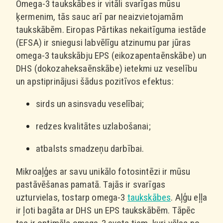
Omega-3 taukskābes ir vitāli svarīgas mūsu
ķermenim, tās sauc arī par neaizvietojamām
taukskābēm. Eiropas Pārtikas nekaitīguma iestāde
(EFSA) ir sniegusi labvēlīgu atzinumu par jūras
omega-3 taukskābju EPS (eikozapentaēnskābe) un
DHS (dokozaheksaēnskābe) ietekmi uz veselību
un apstiprinājusi šādus pozitīvos efektus:
sirds un asinsvadu veselībai;
redzes kvalitātes uzlabošanai;
atbalsts smadzeņu darbībai.
Mikroaļģes ar savu unikālo fotosintēzi ir mūsu
pastāvēšanas pamatā. Tajās ir svarīgas
uzturvielas, tostarp omega-3
taukskābes
. Aļģu eļļa
ir ļoti bagāta ar DHS un EPS taukskābēm. Tāpēc