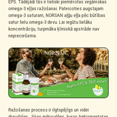
EPS. Tādējādi tās ir lieliski piemērotas vegāniskas
omega-3 eļļas ražošanai. Pateicoties augstajam
omega-3 saturam, NORSAN aļģu eļļa pēc būtības
satur lielu omega-3 devu. Lai iegūtu lielāku
koncentrāciju, turpmāka ķīmiskā apstrāde nav
nepieciešama.
Ražošanas process ir ilgtspējīgs un videi
draudzīgs. Jūras mikroaļģes, kuras tiekizmantotas