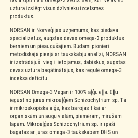
tas ir optimāls omega-3 avots tiem, kuri vēlas no
uztura izslēgt visus dzīvnieku izcelsmes
produktus.
NORSAN ir Norvēģijas uzņēmums, kas piedāvā
specializētus, augstas devas omega-3 produktus
bērniem un pieaugušajiem. Būdami pionieri
metodiskajā pieejā ar taukskābju analīzi, NORSAN
ir izstrādājuši viegli lietojamus, dabiskus, augstas
devas uztura bagātinātājus, kas regulē omega-3
indeksa deficītu.
NORSAN Omega-3 Vegan ir 100% aļģu eļļa. Eļļu
iegūst no jūras mikroaļģēm Schizochytrium sp. Tā
ir mikroskopiska aļģe, kas barojas tikai ar
organiskām un augu vielām, piemēram, mirušām
lapām. Mikroaļģes Schizochytrium sp. ir īpaši
bagātas ar jūras omega-3 taukskābēm DHS un