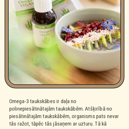
Omega-3 taukskābes ir daļa no
polinepiesātinātajām taukskābēm. Atšķirībā no
piesātinātajām taukskābēm, organisms pats nevar
tās ražot, tāpēc tās jāsaņem ar uzturu. Tā kā