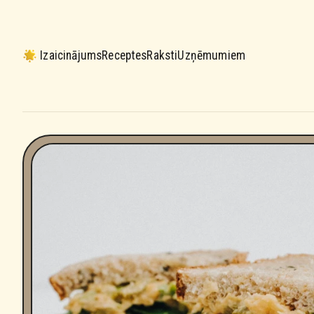
Izaicinājums
Receptes
Raksti
Uzņēmumiem