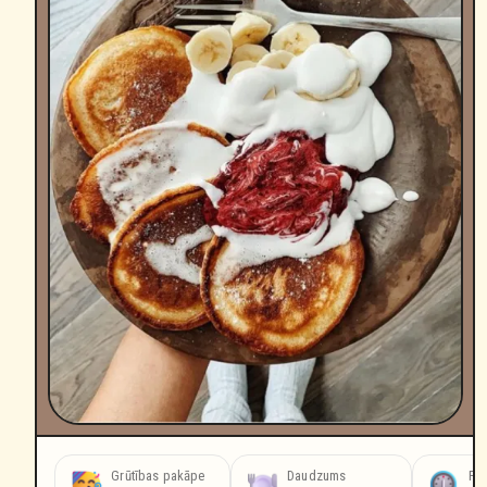
Grūtības pakāpe
Daudzums
Pag