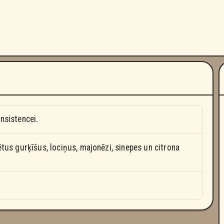
nsistencei.
ētus gurķīšus, lociņus, majonēzi, sinepes un citrona