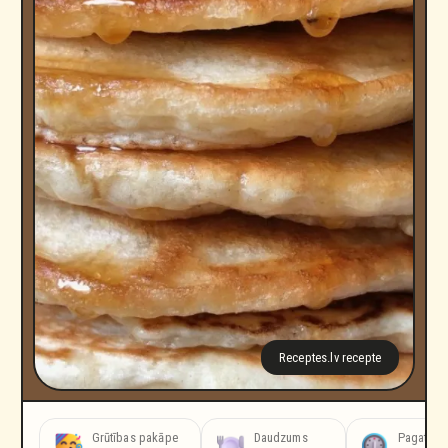
Receptes.lv recepte
atavošanas laiks
Grūtības pakāpe
Daudzums
Pagatavo