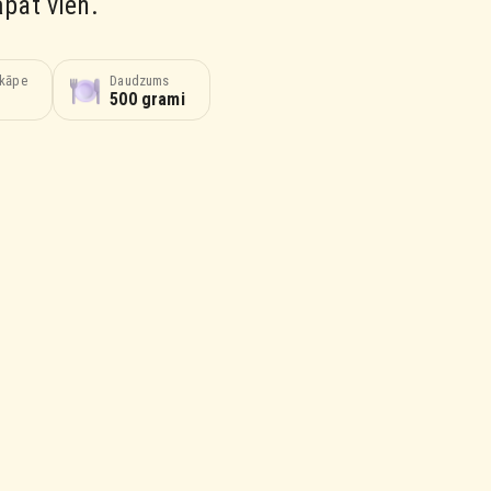
āpat vien.
akāpe
Daudzums
500 grami