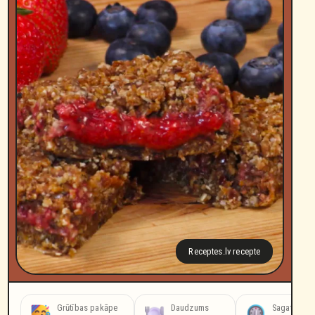
Receptes.lv recepte
šanas laiks
Grūtības pakāpe
Daudzums
Sagatavoša