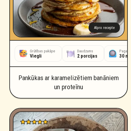
Alpro recepte
Grūtības pakāpe
Daudzums
Pagatav
Viegli
2 porcijas
30 mi
Pankūkas ar karamelizētiem banāniem
un proteīnu