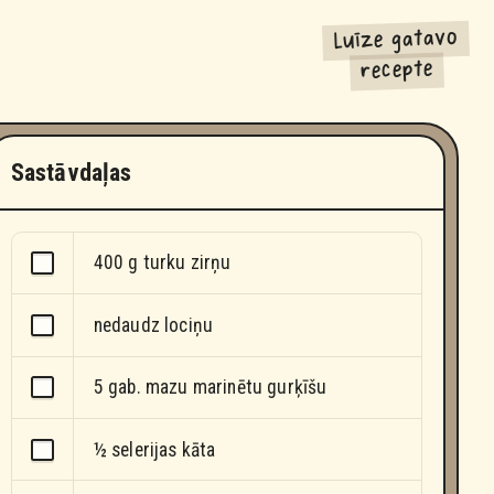
Luīze gatavo
recepte
Sastāvdaļas
400 g turku zirņu
nedaudz lociņu
5 gab. mazu marinētu gurķīšu
½ selerijas kāta