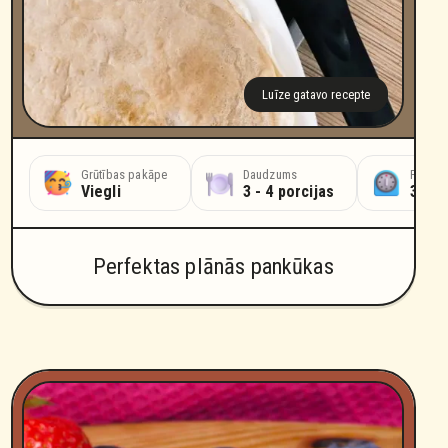
Luīze gatavo recepte
Grūtības pakāpe
Daudzums
Pagata
Viegli
3 - 4 porcijas
30 mi
Perfektas plānās pankūkas