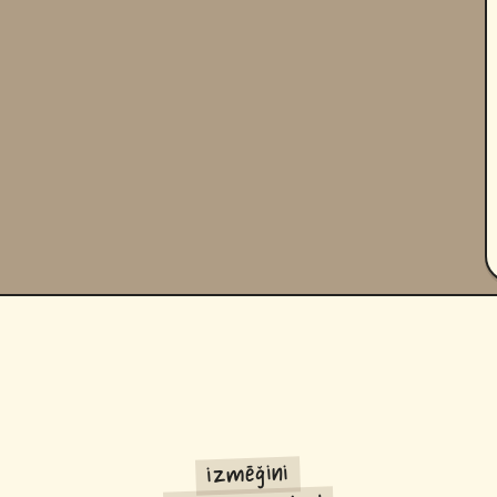
izmēģini