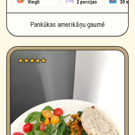
 minūtes
Viegli
2 porcijas
30 min
Pankūkas amerikāņu gaumē