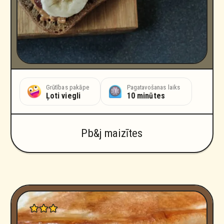
ošanas laiks
Grūtības pakāpe
Pagatavošanas laiks
nūtes
Ļoti viegli
10 minūtes
Pb&j maizītes