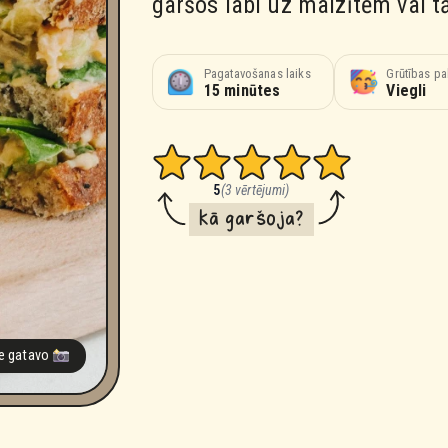
garšos labi uz maizītēm vai t
Pagatavošanas laiks
Grūtības p
15 minūtes
Viegli
5
(3 vērtējumi)
kā garšoja?
ze gatavo