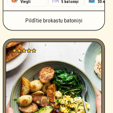
ūtes
Viegli
5 batoniņi
30 minū
Pildītie brokastu batoniņi