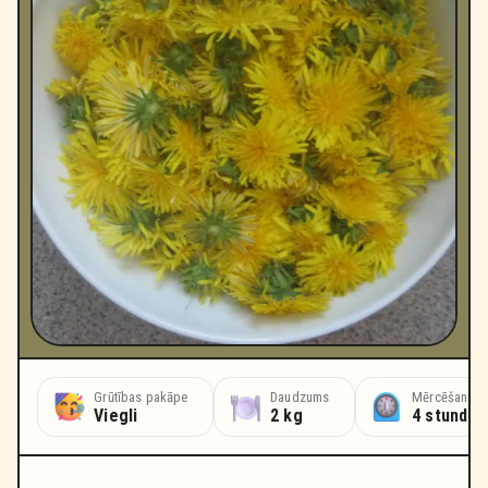
Grūtības pakāpe
Daudzums
Mērcēšanas l
Viegli
2 kg
4 stundas