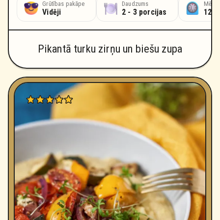
Grūtības pakāpe
Daudzums
Mērcē
Vidēji
2 - 3 porcijas
12 s
Pikantā turku zirņu un biešu zupa