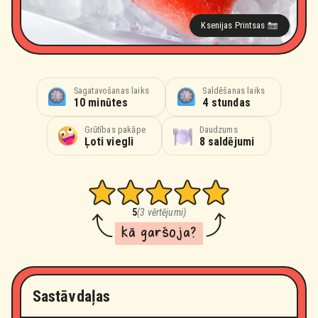
Ksenijas Printsas
Sagatavošanas laiks
Saldēšanas laiks
10 minūtes
4 stundas
Grūtības pakāpe
Daudzums
Ļoti viegli
8 saldējumi
5
(3 vērtējumi)
kā garšoja?
Sastāvdaļas