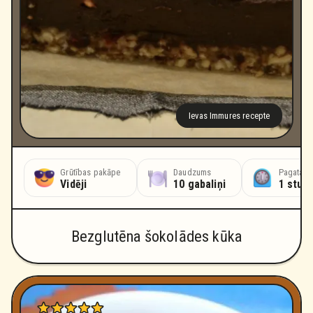
Ievas Immures recepte
Grūtības pakāpe
Daudzums
Pagatavo
Vidēji
10 gabaliņi
1 stun
Bezglutēna šokolādes kūka