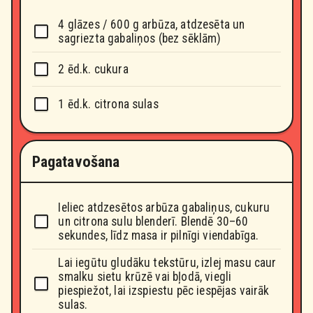
4 glāzes / 600 g arbūza, atdzesēta un
sagriezta gabaliņos (bez sēklām)
2 ēd.k. cukura
1 ēd.k. citrona sulas
Pagatavošana
Ieliec atdzesētos arbūza gabaliņus, cukuru
un citrona sulu blenderī. Blendē 30–60
sekundes, līdz masa ir pilnīgi viendabīga.
Lai iegūtu gludāku tekstūru, izlej masu caur
smalku sietu krūzē vai bļodā, viegli
piespiežot, lai izspiestu pēc iespējas vairāk
sulas.