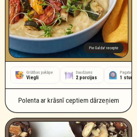
Pie Galda! recepte
Grūtības pakāpe
Daudzums
Pagatavoš
Viegli
2 porcijas
1 stund
Polenta ar krāsnī ceptiem dārzeņiem