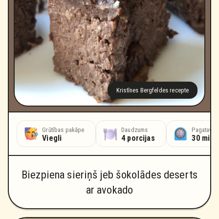
Kristīnes Bergfeldes recepte
Grūtības pakāpe
Daudzums
Pagatavoš
Viegli
4 porcijas
30 minū
Biezpiena sieriņš jeb šokolādes deserts
ar avokado