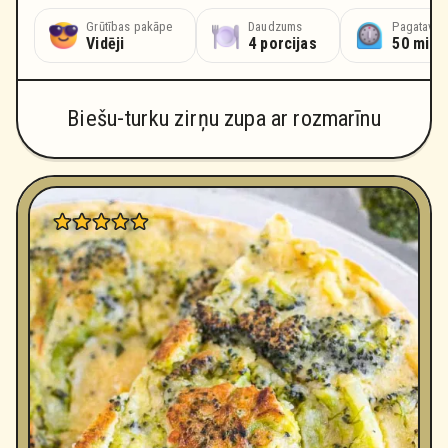
Grūtības pakāpe
Daudzums
Pagatavoš
Vidēji
4 porcijas
50 minū
Biešu-turku zirņu zupa ar rozmarīnu