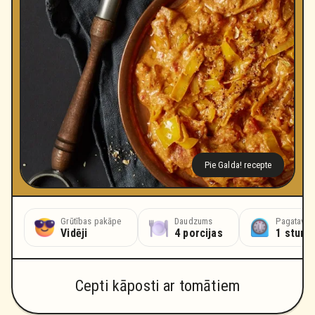
Pie Galda! recepte
Grūtības pakāpe
Daudzums
Pagatavoš
Vidēji
4 porcijas
1 stund
Cepti kāposti ar tomātiem