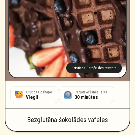
Kristīnes Bergfeldes recepte
Grūtības pakāpe
Pagatavošanas laiks
Viegli
30 minūtes
Bezglutēna šokolādes vafeles