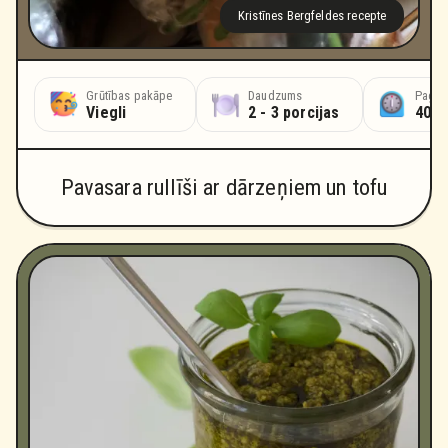
Kristīnes Bergfeldes recepte
Grūtības pakāpe
Daudzums
Pagat
Viegli
2 - 3 porcijas
40 m
Pavasara rullīši ar dārzeņiem un tofu