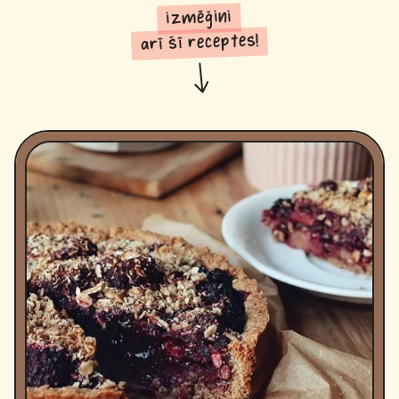
izmēģini
arī šī receptes!