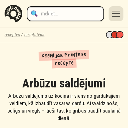
receptes
/
bezglutēna
Ksenijas Printsas
recepte
Arbūzu saldējumi
Arbūzu saldējums uz kociņa ir viens no gardākajiem
veidiem, kā izbaudīt vasaras garšu. Atsvaidzinošs,
sulīgs un viegls – tieši tas, ko gribas baudīt saulainā
dienā!