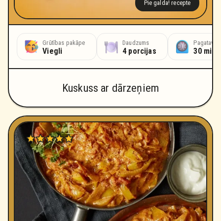
Pie galda! recepte
Grūtības pakāpe
Daudzums
Pagatavoš
Viegli
4 porcijas
30 minū
Kuskuss ar dārzeņiem