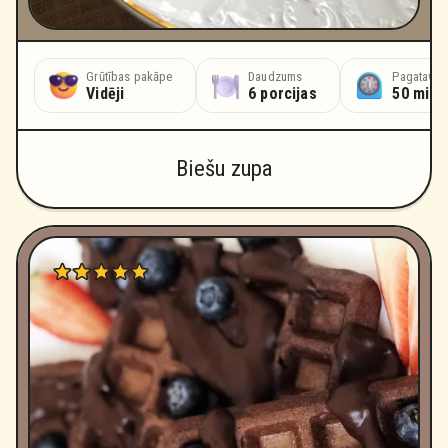
Grūtības pakāpe
Daudzums
Pagatavoš
Vidēji
6 porcijas
50 minū
Biešu zupa