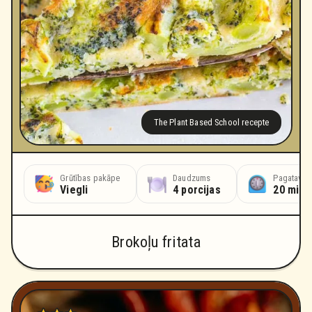
The Plant Based School recepte
Grūtības pakāpe
Daudzums
Pagatavoš
Viegli
4 porcijas
20 minū
Brokoļu fritata