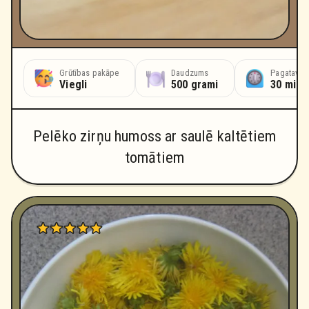
Grūtības pakāpe
Daudzums
Pagatavoš
Viegli
500 grami
30 minū
Pelēko zirņu humoss ar saulē kaltētiem
tomātiem