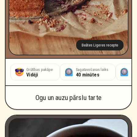
Beātes Ligeres recepte
Grūtības pakāpe
Sagatavošanas laiks
Cep
Vidēji
40 minūtes
45
Ogu un auzu pārslu tarte