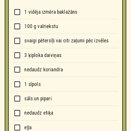
1 vidēja izmēra baklažāns
100 g valriekstu
svaigi pētersīļi vai citi zaļumi pēc izvēles
3 ķiploka daiviņas
nedaudz koriandra
1 sīpols
sāls un pipari
nedaudz etiķa
eļļa