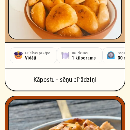
Grūtības pakāpe
Daudzums
Sagatav
Vidēji
1 kilograms
30 mi
Kāpostu - sēņu pīrādziņi