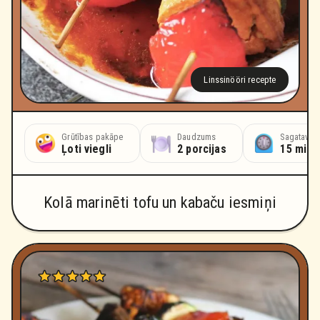
Linssinööri recepte
Grūtības pakāpe
Daudzums
Sagatavoš
Ļoti viegli
2 porcijas
15 minū
Kolā marinēti tofu un kabaču iesmiņi