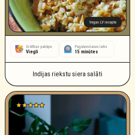
Vegan.LV recepte
Grūtības pakāpe
Pagatavošanas laiks
Viegli
15 minūtes
Indijas riekstu siera salāti