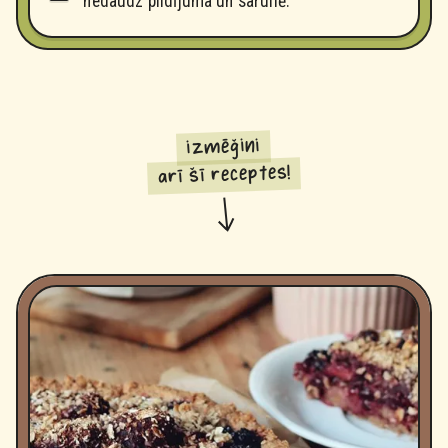
nedaudz pildījuma un sarullē.
izmēģini
arī šī receptes!