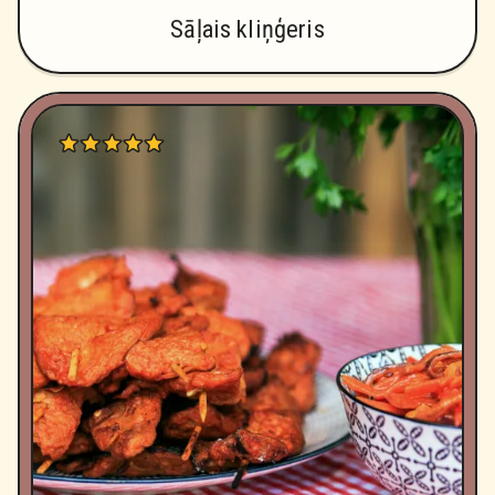
Sāļais kliņģeris