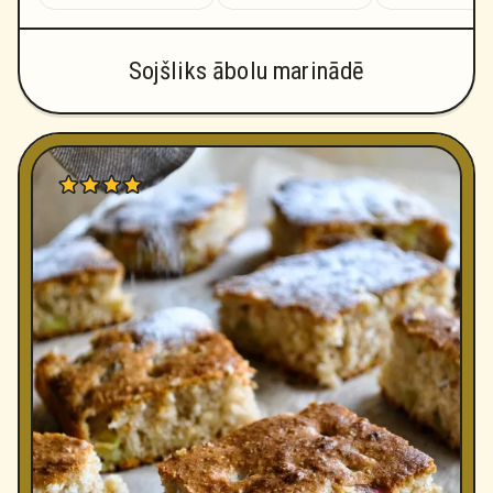
Sojšliks ābolu marinādē