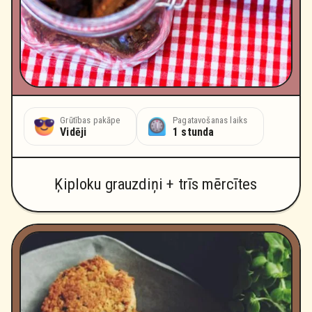
Grūtības pakāpe
Pagatavošanas laiks
Vidēji
1 stunda
Ķiploku grauzdiņi + trīs mērcītes