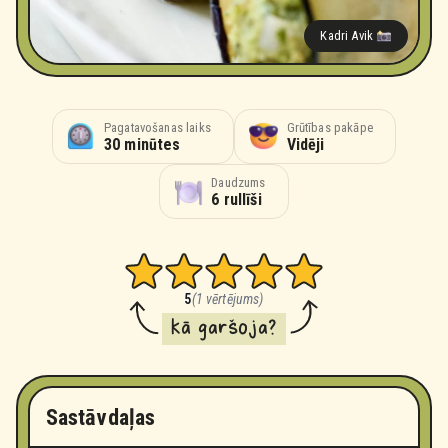
Kadri Avik
Pagatavošanas laiks
Grūtības pakāpe
30 minūtes
Vidēji
Daudzums
6 rullīši
5
(1 vērtējums)
kā garšoja?
Sastāvdaļas