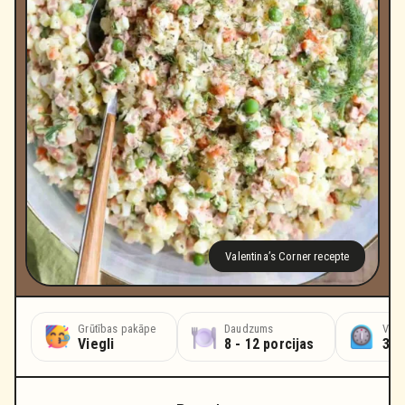
Valentina’s Corner recepte
Grūtības pakāpe
Daudzums
Vārī
Viegli
8 - 12 porcijas
30 