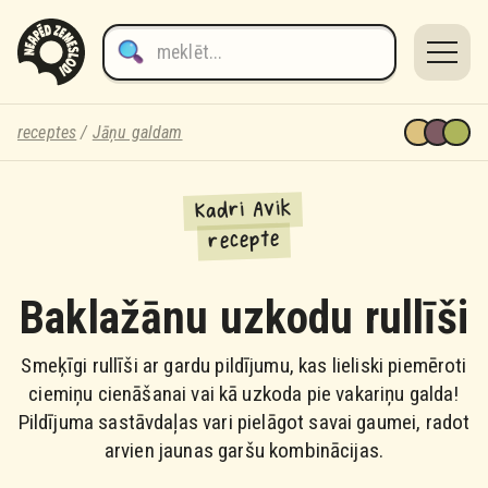
receptes
/
Jāņu galdam
Kadri Avik
recepte
Baklažānu uzkodu rullīši
Smeķīgi rullīši ar gardu pildījumu, kas lieliski piemēroti
ciemiņu cienāšanai vai kā uzkoda pie vakariņu galda!
Pildījuma sastāvdaļas vari pielāgot savai gaumei, radot
arvien jaunas garšu kombinācijas.