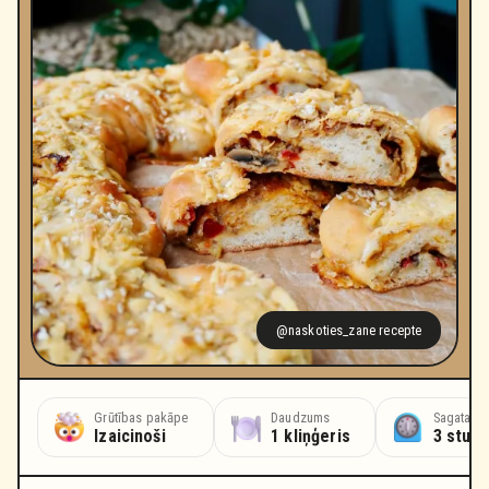
@naskoties_zane recepte
Grūtības pakāpe
Daudzums
Sagatavoš
Izaicinoši
1 kliņģeris
3 stun