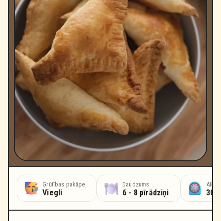
Grūtības pakāpe
Daudzums
Atkau
Viegli
6 - 8 pīrādziņi
30 