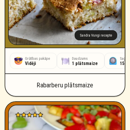
Sandra Vungi recepte
Grūtības pakāpe
Daudzums
Sagata
Vidēji
1 plātsmaize
15 m
Rabarberu plātsmaize