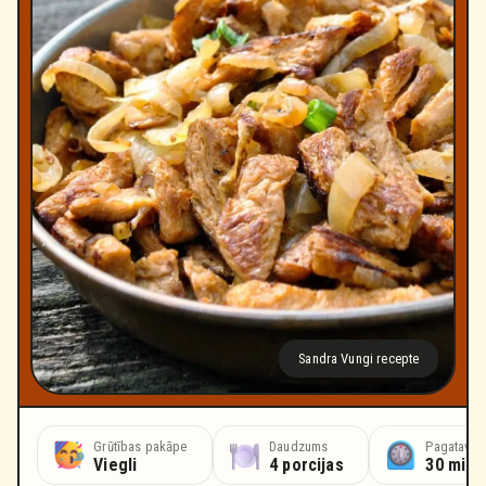
Sandra Vungi recepte
Grūtības pakāpe
Daudzums
Pagatavoš
Viegli
4 porcijas
30 minū