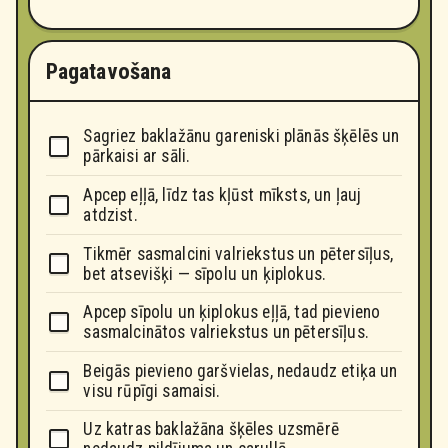
Pagatavošana
Sagriez baklažānu gareniski plānās šķēlēs un
pārkaisi ar sāli.
Apcep eļļā, līdz tas kļūst mīksts, un ļauj
atdzist.
Tikmēr sasmalcini valriekstus un pētersīļus,
bet atsevišķi — sīpolu un ķiplokus.
Apcep sīpolu un ķiplokus eļļā, tad pievieno
sasmalcinātos valriekstus un pētersīļus.
Beigās pievieno garšvielas, nedaudz etiķa un
visu rūpīgi samaisi.
Uz katras baklažāna šķēles uzsmērē