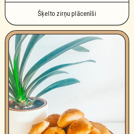
Šķelto zirņu plācenīši