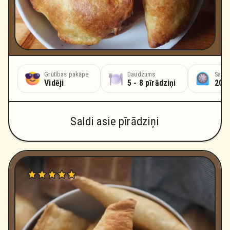
Grūtības pakāpe
Daudzums
Sagat
Vidēji
5 - 8 pīrādziņi
20 
Saldi asie pīrādziņi