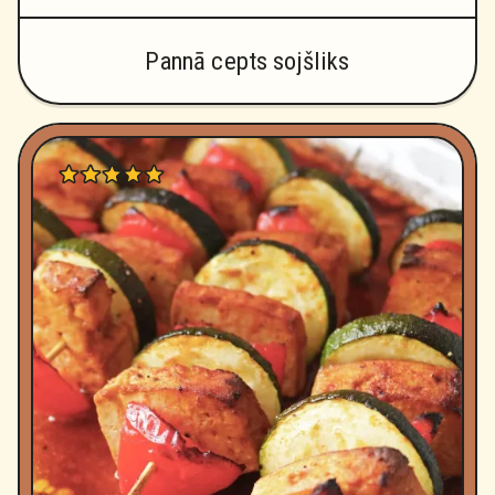
Pannā cepts sojšliks