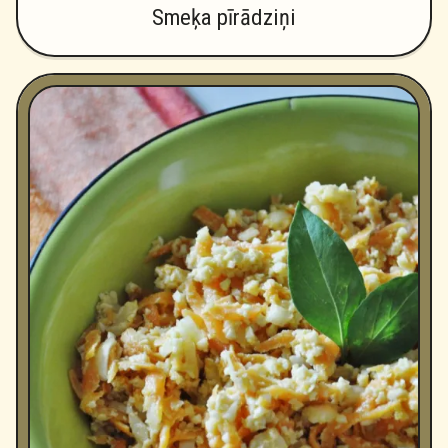
Smeķa pīrādziņi