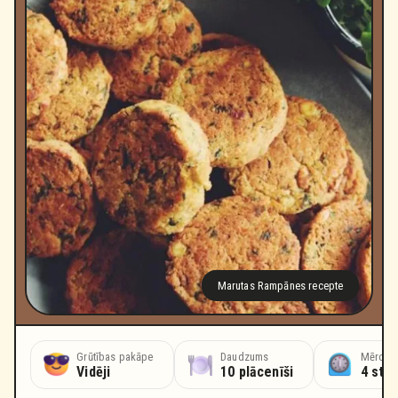
Marutas Rampānes recepte
Grūtības pakāpe
Daudzums
Mērcēša
Vidēji
10 plācenīši
4 stu