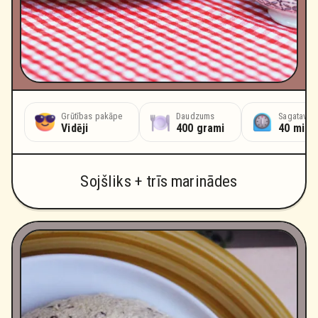
Grūtības pakāpe
Daudzums
Sagatavoš
Vidēji
400 grami
40 minū
Sojšliks + trīs marinādes