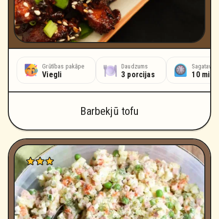
Grūtības pakāpe
Daudzums
Sagatavoš
Viegli
3 porcijas
10 minū
Barbekjū tofu