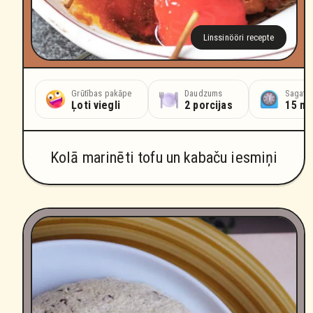
Linssinööri recepte
Grūtības pakāpe
Daudzums
Sagatav
Ļoti viegli
2 porcijas
15 mi
Kolā marinēti tofu un kabaču iesmiņi