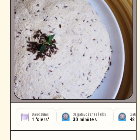
Daudzums
Sagatavošanas laiks
Gatav
1 'siers'
30 minūtes
48 s