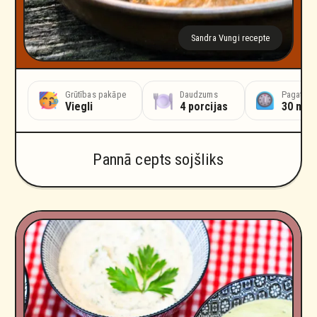
Sandra Vungi recepte
ošanas laiks
Grūtības pakāpe
Marinēšanas laiks
Daudzums
Pagatavo
nūtes
Viegli
3 stundas
4 porcijas
30 min
Pannā cepts sojšliks