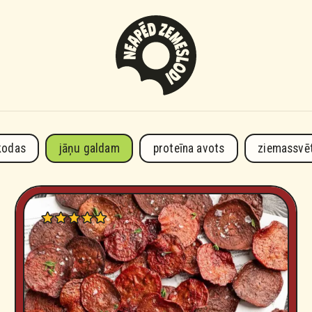
kodas
jāņu galdam
proteīna avots
ziemassvē