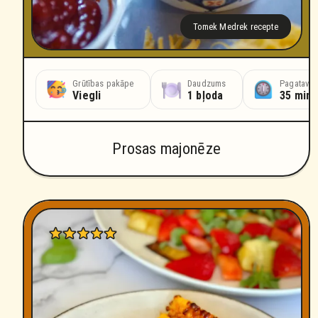
Tomek Medrek recepte
Grūtības pakāpe
Daudzums
Pagatavoš
Viegli
1 bļoda
35 minū
Prosas majonēze