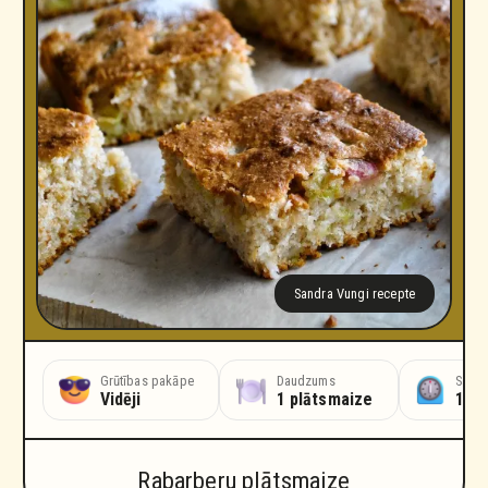
Sandra Vungi recepte
ošanas laiks
Grūtības pakāpe
Daudzums
Sagat
nūtes
Vidēji
1 plātsmaize
15 
Rabarberu plātsmaize