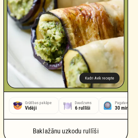
Kadri Avik recepte
anas laiks
Grūtības pakāpe
Cepšanas laiks
Daudzums
Pagatavošanas
ūtes
Vidēji
35 minūtes
6 rullīši
30 minūte
Baklažānu uzkodu rullīši