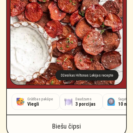
Džesikas Hiltonas Lekijas recepte
vošanas laiks
Grūtības pakāpe
Cepšanas laiks
Daudzums
Sagatavoš
unda
Viegli
30 minūtes
3 porcijas
10 min
Biešu čipsi