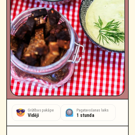
ošanās laiks
Grūtības pakāpe
Pagatavošanas laiks
tundas
Vidēji
1 stunda