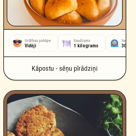
šanas laiks
Grūtības pakāpe
Daudzums
Sagatavo
ūtes
Vidēji
1 kilograms
30 min
Kāpostu - sēņu pīrādziņi