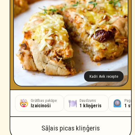
Kadri Avik recepte
Grūtības pakāpe
Daudzums
Pagata
Izaicinoši
1 kliņģeris
1 st
Sāļais picas kliņģeris