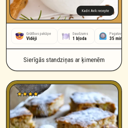
Kadri Avik recepte
anas laiks
Grūtības pakāpe
Daudzums
Pagatavošan
tes
Vidēji
1 bļoda
35 minūt
Sierīgās standziņas ar ķimenēm