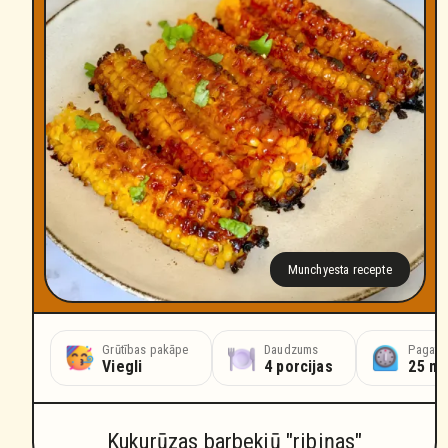
Munchyesta recepte
Grūtības pakāpe
Daudzums
Pagatav
Viegli
4 porcijas
25 mi
Kukurūzas barbekjū "ribiņas"