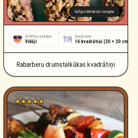
Sofijas Mirakolo recepte
as laiks
Grūtības pakāpe
Daudzums
es
Vidēji
16 kvadrātiņi (20 × 20 cm for
Rabarberu drumstalkūkas kvadrātiņi