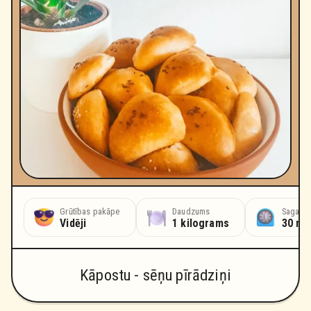
Grūtības pakāpe
Daudzums
Sagatav
Vidēji
1 kilograms
30 mi
Kāpostu - sēņu pīrādziņi