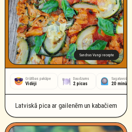
Sandras Vungi recepte
Grūtības pakāpe
Daudzums
Sagatavošana
Vidēji
2 picas
20 minūte
Latviskā pica ar gailenēm un kabačiem