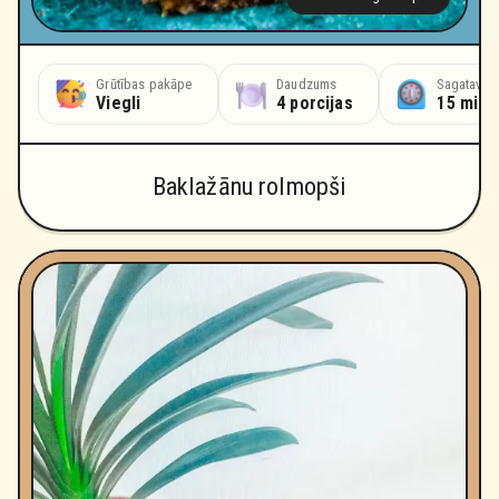
Grūtības pakāpe
Daudzums
Sagatavoš
Viegli
4 porcijas
15 minū
Baklažānu rolmopši