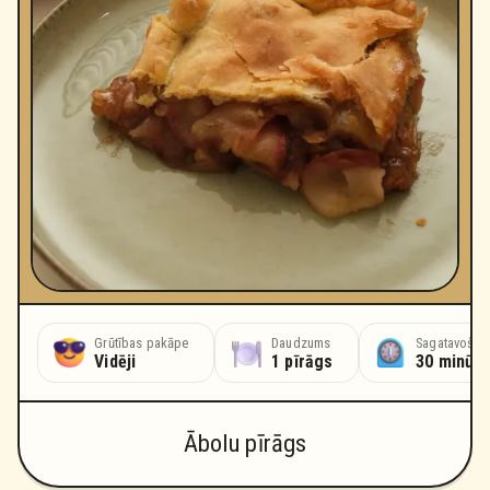
Grūtības pakāpe
Daudzums
Sagatavošana
Vidēji
1 pīrāgs
30 minūt
Ābolu pīrāgs