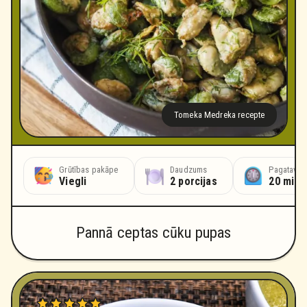
Tomeka Medreka recepte
Grūtības pakāpe
Daudzums
Pagatavoš
Viegli
2 porcijas
20 minū
Pannā ceptas cūku pupas