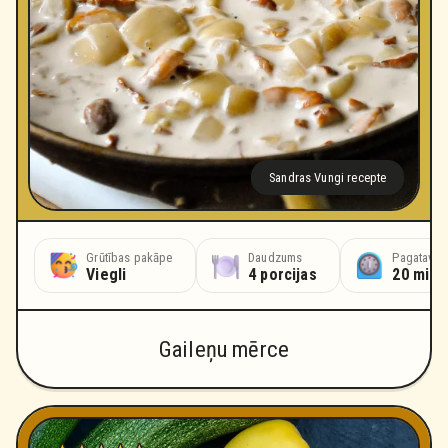
Sandras Vungi recepte
Grūtības pakāpe
Daudzums
Pagatavoš
Viegli
4 porcijas
20 minū
Gaileņu mērce