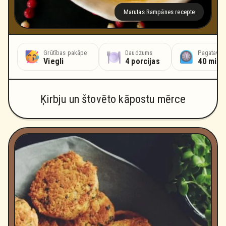
Marutas Rampānes recepte
Grūtības pakāpe
Daudzums
Pagatavoš
Viegli
4 porcijas
40 minū
Ķirbju un štovēto kāpostu mērce