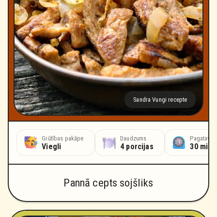
Sandra Vungi recepte
Grūtības pakāpe
Daudzums
Pagatavoš
Viegli
4 porcijas
30 minū
Pannā cepts sojšliks