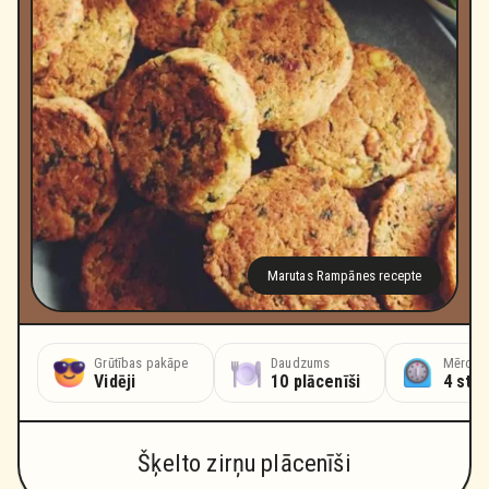
Marutas Rampānes recepte
Grūtības pakāpe
Daudzums
Mērcēša
Vidēji
10 plācenīši
4 stu
Šķelto zirņu plācenīši