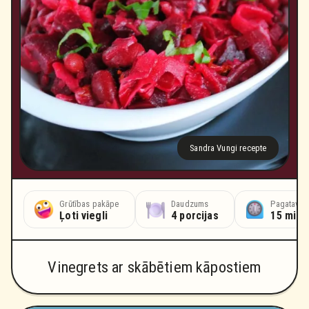
Sandra Vungi recepte
Grūtības pakāpe
Daudzums
Pagatavoš
Ļoti viegli
4 porcijas
15 minū
Vinegrets ar skābētiem kāpostiem