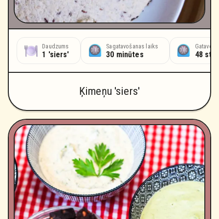
Daudzums
Sagatavošanas laiks
Gatavoša
1 'siers'
30 minūtes
48 stu
Ķimeņu 'siers'