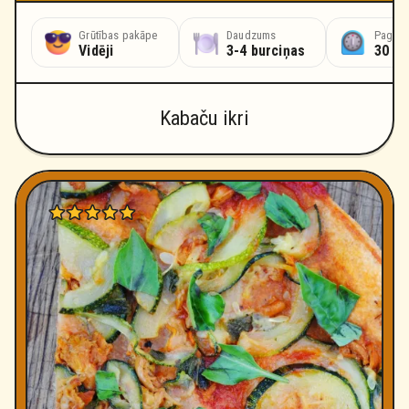
Grūtības pakāpe
Daudzums
Pagata
Vidēji
3-4 burciņas
30 mi
Kabaču ikri