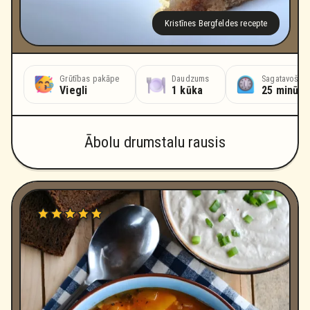
Kristīnes Bergfeldes recepte
Grūtības pakāpe
Daudzums
Sagatavošana
Viegli
1 kūka
25 minūte
Ābolu drumstalu rausis