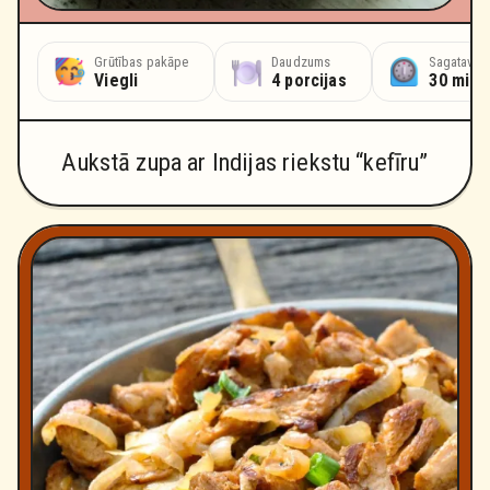
Grūtības pakāpe
Daudzums
Sagatavoš
Viegli
4 porcijas
30 minū
Aukstā zupa ar Indijas riekstu “kefīru”