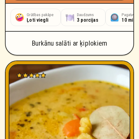
Grūtības pakāpe
Daudzums
Pagatavoš
Ļoti viegli
3 porcijas
10 minū
Burkānu salāti ar ķiplokiem