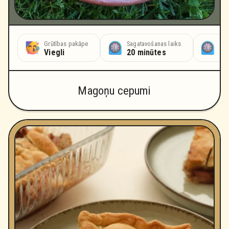
Grūtības pakāpe
Sagatavošanas laiks
Cep
Viegli
20 minūtes
20
Magoņu cepumi