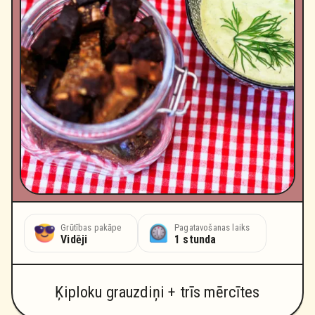
Grūtības pakāpe
Pagatavošanas laiks
Vidēji
1 stunda
Ķiploku grauzdiņi + trīs mērcītes