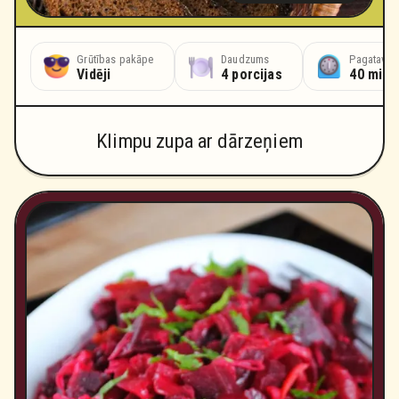
Grūtības pakāpe
Daudzums
Pagatavoš
Vidēji
4 porcijas
40 minū
Klimpu zupa ar dārzeņiem