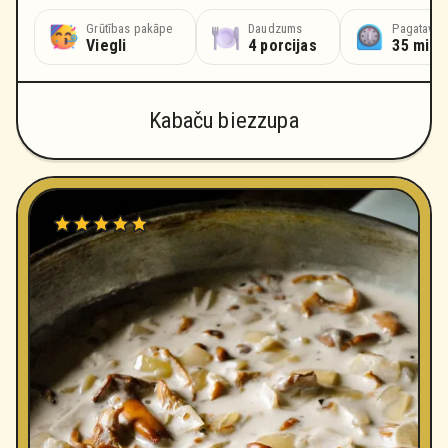
Grūtības pakāpe
Daudzums
Pagatavoš
Viegli
4 porcijas
35 minū
Kabaču biezzupa