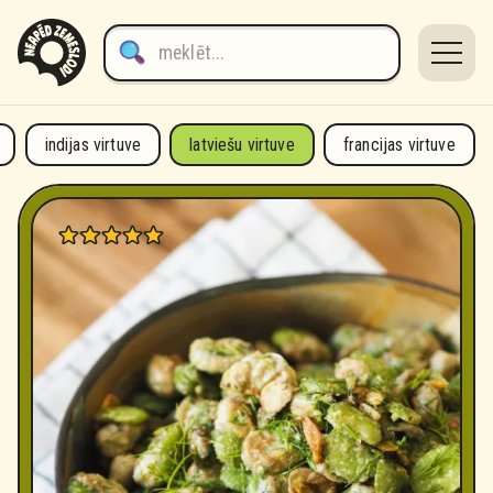
latviešu virtuve
indijas virtuve
latviešu virtuve
francijas virtuve