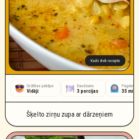
Kadri Avik recepte
Grūtības pakāpe
Daudzums
Pagatavoš
Vidēji
3 porcijas
35 minū
Šķelto zirņu zupa ar dārzeņiem