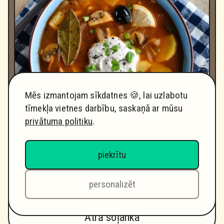
Mēs izmantojam sīkdatnes 🍪, lai uzlabotu
tīmekļa vietnes darbību, saskaņā ar mūsu
privātuma politiku
.
piekrītu
Grūtības pakāpe
Daudzums
Pagatavoš
Vidēji
2 porcijas
40 minū
personalizēt
Ātrā soļanka