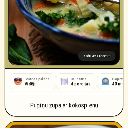
Kadri Avik recepte
Grūtības pakāpe
Daudzums
Pagatavoš
Vidēji
4 porcijas
40 minū
Pupiņu zupa ar kokospienu