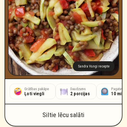
Sandra Vungi recepte
Grūtības pakāpe
Daudzums
Pagatavoš
Ļoti viegli
2 porcijas
10 minū
Siltie lēcu salāti