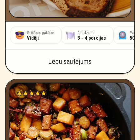
Grūtības pakāpe
Daudzums
Pagat
Vidēji
3 - 4 porcijas
50 m
Lēcu sautējums