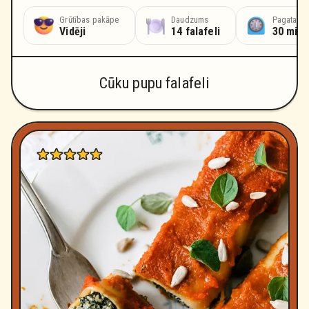
Grūtības pakāpe
Daudzums
Pagatavoš
Vidēji
14 falafeli
30 min
Cūku pupu falafeli