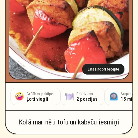
Linssinööri recepte
Grūtības pakāpe
Daudzums
Sagatavoš
Ļoti viegli
2 porcijas
15 minū
Kolā marinēti tofu un kabaču iesmiņi