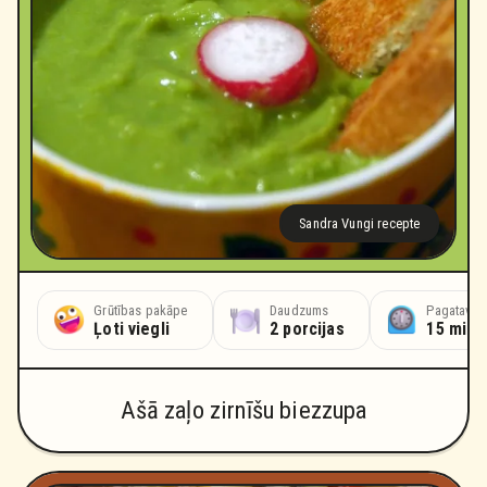
Sandra Vungi recepte
Grūtības pakāpe
Daudzums
Pagatavoš
Ļoti viegli
2 porcijas
15 minū
Ašā zaļo zirnīšu biezzupa