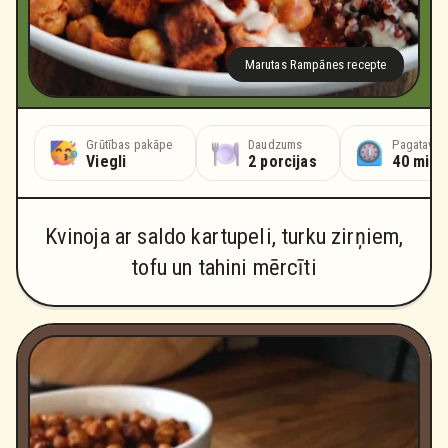
Marutas Rampānes recepte
Grūtības pakāpe
Daudzums
Pagatavoš
Viegli
2 porcijas
40 minū
Kvinoja ar saldo kartupeli, turku zirņiem,
tofu un tahini mērcīti