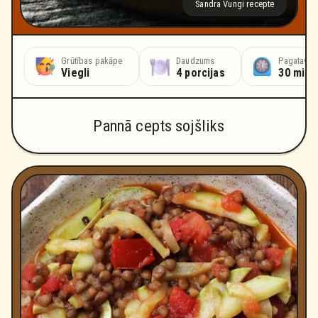
Sandra Vungi recepte
Grūtības pakāpe
Daudzums
Pagatavoš
Viegli
4 porcijas
30 minū
Pannā cepts sojšliks