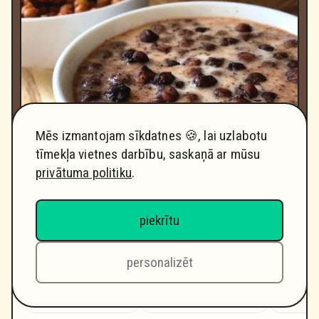
Mēs izmantojam sīkdatnes 🍪, lai uzlabotu
tīmekļa vietnes darbību, saskaņā ar mūsu
privātuma politiku
.
piekrītu
Kristīnes Bergfeldes recepte
personalizēt
Grūtības pakāpe
Sagatavošanas laiks
Cep
Ļoti viegli
40 minūtes
45