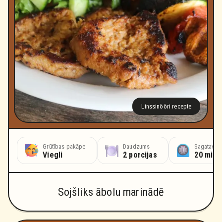
Linssinööri recepte
Grūtības pakāpe
Daudzums
Sagatavoš
Viegli
2 porcijas
20 minū
Sojšliks ābolu marinādē