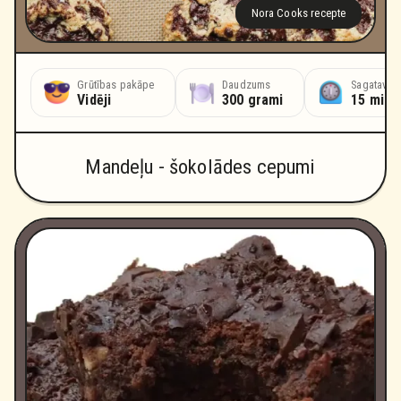
Nora Cooks recepte
Grūtības pakāpe
Daudzums
Sagatavoš
Vidēji
300 grami
15 minū
Mandeļu - šokolādes cepumi