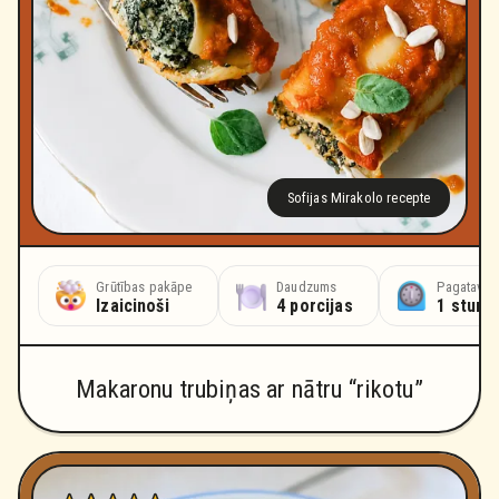
Sofijas Mirakolo recepte
Grūtības pakāpe
Daudzums
Pagatavoš
Izaicinoši
4 porcijas
1 stund
Makaronu trubiņas ar nātru “rikotu”