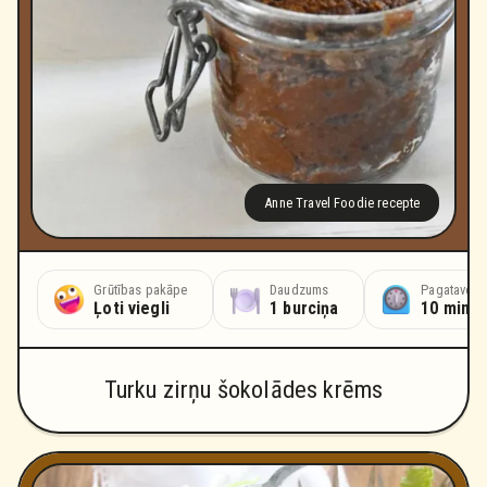
Anne Travel Foodie recepte
Grūtības pakāpe
Daudzums
Pagatavoša
Ļoti viegli
1 burciņa
10 minū
Turku zirņu šokolādes krēms