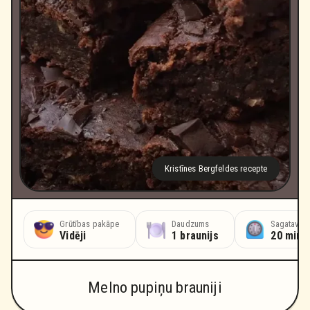
Kristīnes Bergfeldes recepte
Grūtības pakāpe
Daudzums
Sagatavoša
Vidēji
1 braunijs
20 minū
Melno pupiņu brauniji