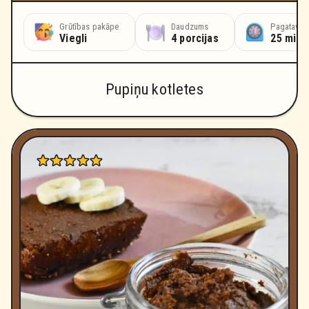
Grūtības pakāpe
Daudzums
Pagatavoš
Viegli
4 porcijas
25 minū
Pupiņu kotletes