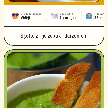
Grūtības pakāpe
Daudzums
Pagatavoš
Vidēji
3 porcijas
35 minū
Šķelto zirņu zupa ar dārzeņiem