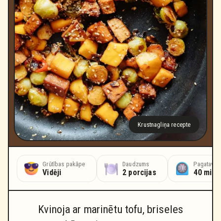
Krustnagliņa recepte
Grūtības pakāpe
Daudzums
Pagatavoš
Vidēji
2 porcijas
40 minū
Kvinoja ar marinētu tofu, briseles