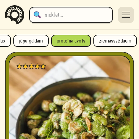
proteīna avots
das
jāņu galdam
proteīna avots
ziemassvētkiem