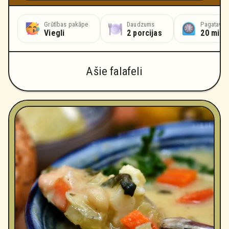
Grūtības pakāpe
Daudzums
Pagatavoš
Viegli
2 porcijas
20 minū
Ašie falafeli