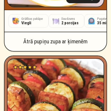
Grūtības pakāpe
Daudzums
Pagatavoš
Viegli
2 porcijas
35 minū
Ātrā pupiņu zupa ar ķimenēm