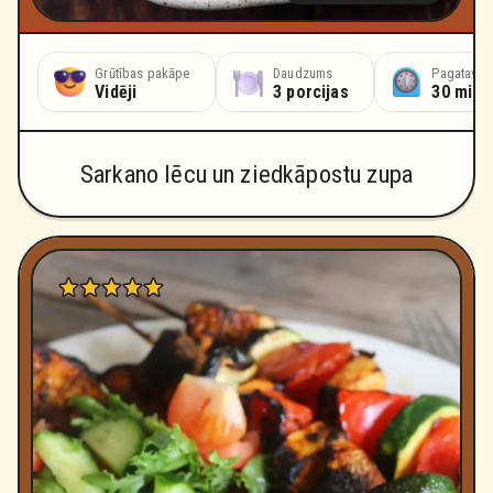
Grūtības pakāpe
Daudzums
Pagatavoš
Vidēji
3 porcijas
30 minū
Sarkano lēcu un ziedkāpostu zupa