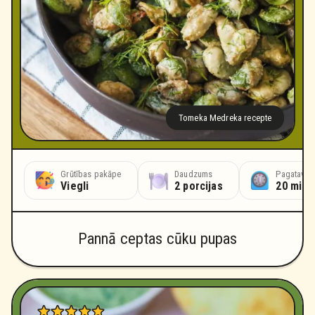
Tomeka Medreka recepte
Grūtības pakāpe
Daudzums
Pagatavoš
Viegli
2 porcijas
20 minū
Pannā ceptas cūku pupas